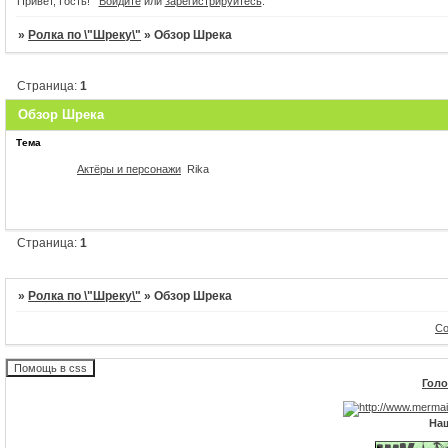
Привет, Гость!
Войдите
или
зарегистрируйтесь
.
20
Открытие
Фиона создала э
»
Ролка по \"Шреку\"
»
Обзор Шрека
Огромное теб
Это первый день начала работы нашег
основания форума! Надеюсь чт
Страница:
1
Уважаемые гости! Регистрируйтесь на 
поучаствова
Обзор Шрека
Тема
Актёры и персонажи
Rika
Страница:
1
»
Ролка по \"Шреку\"
»
Обзор Шрека
Со
Голо
На