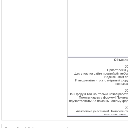
Объявле
20
Привет всем у
Щас у нас на сайте произойдёт небо
Надеюсь вам по
И не думайте что это мёртвый фору
нехватае
20
Наш форум только, только начал работат
Помоги нашему форуму! Приведи
поучаствовать! За помощь нашему фору
20
Уважаемые участники! Помогите фо
знакомых, прият
Самому активному участнику (и не одн