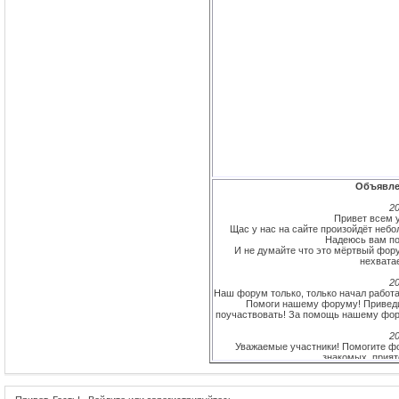
Объявле
20
Привет всем у
Щас у нас на сайте произойдёт небо
Надеюсь вам по
И не думайте что это мёртвый фору
нехватае
20
Наш форум только, только начал работат
Помоги нашему форуму! Приведи
поучаствовать! За помощь нашему фору
20
Уважаемые участники! Помогите фо
знакомых, прият
Самому активному участнику (и не одн