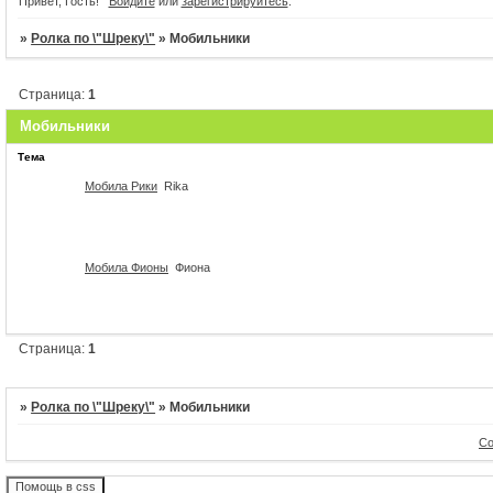
Привет, Гость!
Войдите
или
зарегистрируйтесь
.
20
Открытие
Фиона создала э
»
Ролка по \"Шреку\"
»
Мобильники
Огромное теб
Это первый день начала работы нашег
основания форума! Надеюсь чт
Страница:
1
Уважаемые гости! Регистрируйтесь на 
поучаствова
Мобильники
Тема
Мобила Рики
Rika
Мобила Фионы
Фиона
Страница:
1
»
Ролка по \"Шреку\"
»
Мобильники
Со