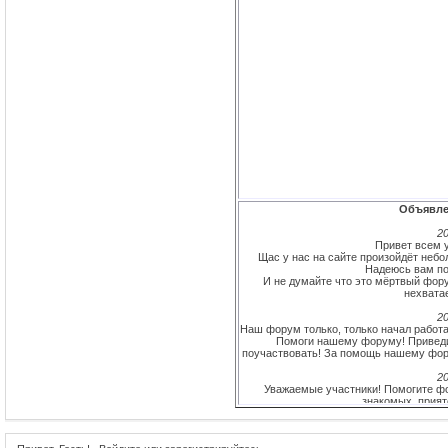
Объявле
20
Привет всем у
Щас у нас на сайте произойдёт небо
Надеюсь вам по
И не думайте что это мёртвый фору
нехватае
20
Наш форум только, только начал работат
Помоги нашему форуму! Приведи
поучаствовать! За помощь нашему фору
20
Уважаемые участники! Помогите фо
знакомых, прият
Самому активному участнику (и не одн