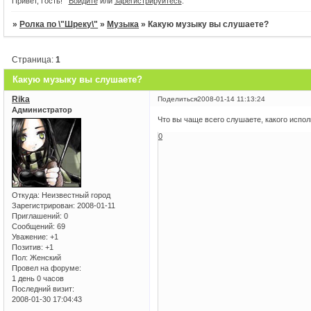
Привет, Гость!
Войдите
или
зарегистрируйтесь
.
20
Открытие
Фиона создала э
»
Ролка по \"Шреку\"
»
Музыка
»
Какую музыку вы слушаете?
Огромное теб
Это первый день начала работы нашег
основания форума! Надеюсь чт
Страница:
1
Уважаемые гости! Регистрируйтесь на 
поучаствова
Какую музыку вы слушаете?
Rika
Поделиться
2008-01-14 11:13:24
Администратор
Что вы чаще всего слушаете, какого испол
0
Откуда:
Неизвестный город
Зарегистрирован
: 2008-01-11
Приглашений:
0
Сообщений:
69
Уважение:
+1
Позитив:
+1
Пол:
Женский
Провел на форуме:
1 день 0 часов
Последний визит:
2008-01-30 17:04:43