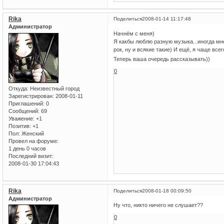
Rika
Поделиться
2008-01-14 11:17:48
Администратор
Начнём с меня)
Я какбы люблю разную музыка...иногда мне
рок, ну и всякие такие) И ещё, я чаще вс
Теперь ваша очередь рассказывать))
0
Откуда:
Неизвестный город
Зарегистрирован
: 2008-01-11
Приглашений:
0
Сообщений:
69
Уважение:
+1
Позитив:
+1
Пол:
Женский
Провел на форуме:
1 день 0 часов
Последний визит:
2008-01-30 17:04:43
Rika
Поделиться
2008-01-18 00:09:50
Администратор
Ну что, никто ничего не слушает??
0