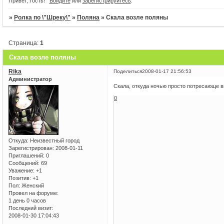
Привет, Гость!
Войдите
или
зарегистрируйтесь
.
20
Открытие
Фиона создала э
»
Ролка по \"Шреку\"
»
Поляна
»
Скала возле поляны
Огромное теб
Это первый день начала работы нашег
основания форума! Надеюсь чт
Страница:
1
Уважаемые гости! Регистрируйтесь на 
поучаствова
Скала возле поляны
Rika
Поделиться
2008-01-17 21:56:53
Администратор
Скала, откуда ночью просто потресающе ви
0
Откуда:
Неизвестный город
Зарегистрирован
: 2008-01-11
Приглашений:
0
Сообщений:
69
Уважение:
+1
Позитив:
+1
Пол:
Женский
Провел на форуме:
1 день 0 часов
Последний визит:
2008-01-30 17:04:43