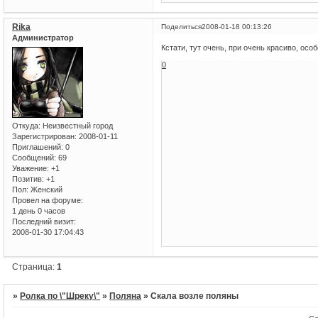
Rika
Поделиться
2008-01-18 00:13:26
Администратор
Кстати, тут очень, при очень красиво, осо
0
Откуда:
Неизвестный город
Зарегистрирован
: 2008-01-11
Приглашений:
0
Сообщений:
69
Уважение:
+1
Позитив:
+1
Пол:
Женский
Провел на форуме:
1 день 0 часов
Последний визит:
2008-01-30 17:04:43
Страница:
1
»
Ролка по \"Шреку\"
»
Поляна
»
Скала возле поляны