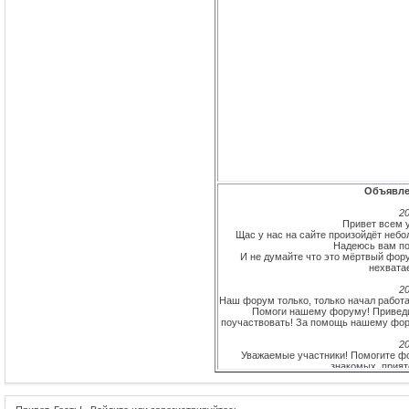
Объявле
20
Привет всем у
Щас у нас на сайте произойдёт небо
Надеюсь вам по
И не думайте что это мёртвый фору
нехватае
20
Наш форум только, только начал работат
Помоги нашему форуму! Приведи
поучаствовать! За помощь нашему фору
20
Уважаемые участники! Помогите фо
знакомых, прият
Самому активному участнику (и не одн